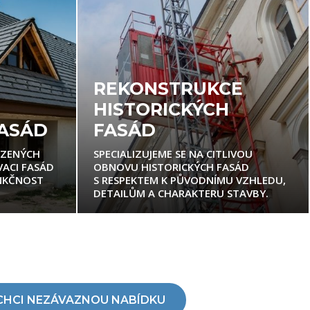
REKONSTRUKCE
HISTORICKÝCH
FASÁD
FASÁD
OZENÝCH
SPECIALIZUJEME SE NA CITLIVOU
ACI FASÁD
OBNOVU HISTORICKÝCH FASÁD
UNKČNOST
S RESPEKTEM K PŮVODNÍMU VZHLEDU,
DETAILŮM A CHARAKTERU STAVBY.
CHCI NEZÁVAZNOU NABÍDKU