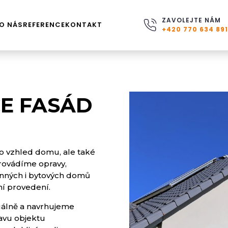
ZAVOLEJTE NÁM
O NÁS
REFERENCE
KONTAKT
+420 770 634 891
E FASÁD
ro vzhled domu, ale také
Provádíme opravy,
inných i bytových domů
ní provedení.
uálně a navrhujeme
tavu objektu