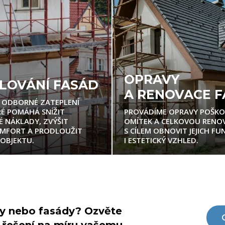
OPRAVY
LOVÁNÍ FASÁD
A RENOVACE 
E ODBORNÉ ZATEPLENÍ
RÉ POMÁHÁ SNÍŽIT
PROVÁDÍME OPRAVY POŠK
É NÁKLADY, ZVÝŠIT
OMÍTEK A CELKOVOU RENOV
OMFORT A PRODLOUŽIT
S CÍLEM OBNOVIT JEJICH F
OBJEKTU.
I ESTETICKÝ VZHLED.
hy nebo fasády? Ozvěte