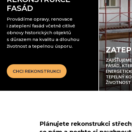
FASÁD
Provádíme opravy, renovace
i zateplení fasád včetně citlivé
obnovy historických objektů
s důrazem na kvalitu a dlouhou
životnost a tepelnou úsporu.
ZATEP
ZAJIŠŤUJEM
FASÁD, KTE
ENERGETICK
CHCI REKONSTRUKCI
TEPELNÝ K
ŽIVOTNOST 
Plánujete rekonstrukci střec